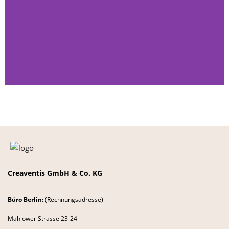
Slider 1 Überschrift
Lorem ipsum dolor sit amet
consectetur adipiscing elit dolor
Hier klicken
Creaventis GmbH & Co. KG
Büro Berlin:
(Rechnungsadresse)
Mahlower Strasse 23-24