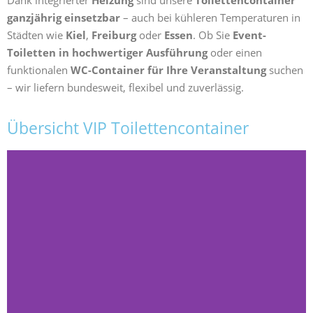
Dank integrierter
Heizung
sind unsere
Toilettencontainer
ganzjährig einsetzbar
– auch bei kühleren Temperaturen in
Städten wie
Kiel
,
Freiburg
oder
Essen
. Ob Sie
Event-
Toiletten in hochwertiger Ausführung
oder einen
funktionalen
WC-Container für Ihre Veranstaltung
suchen
– wir liefern bundesweit, flexibel und zuverlässig.
Übersicht VIP Toilettencontainer