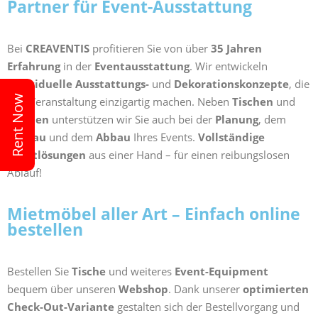
Partner für Event-Ausstattung
Bei
CREAVENTIS
profitieren Sie von über
35 Jahren
Erfahrung
in der
Eventausstattung
. Wir entwickeln
individuelle Ausstattungs-
und
Dekorationskonzepte
, die
Rent Now
Ihre Veranstaltung einzigartig machen. Neben
Tischen
und
Stühlen
unterstützen wir Sie auch bei der
Planung
, dem
Aufbau
und dem
Abbau
Ihres Events.
Vollständige
Eventlösungen
aus einer Hand – für einen reibungslosen
Ablauf!
Mietmöbel aller Art – Einfach online
bestellen
Bestellen Sie
Tische
und weiteres
Event-Equipment
bequem über unseren
Webshop
. Dank unserer
optimierten
Check-Out-Variante
gestalten sich der Bestellvorgang und