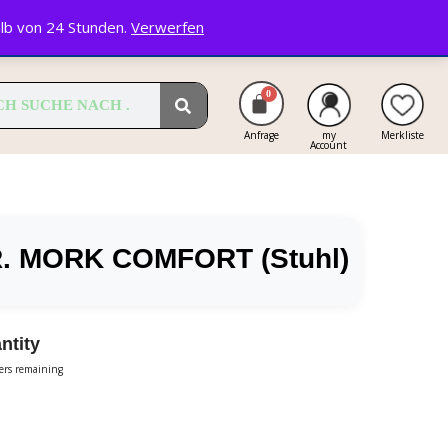
alb von 24 Stunden.
Verwerfen
Anfrage
my
Merkliste
Account
. MORK COMFORT (Stuhl)
ntity
ters remaining