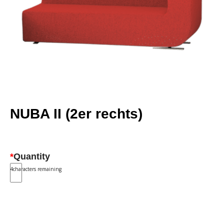
NUBA II (2er rechts)
*
Quantity
4
characters remaining