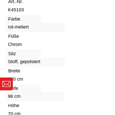
Art.-Nr.
K45103
Farbe
rot-meliert
Füße
Chrom
Sitz
Stoff, gepolstert
Breite
190 cm
Tiefe
96 cm
Höhe
70 cm