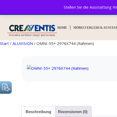
Stellen Sie die Ausstattung 
© CREAVENTIS GmbH&Co. KG 2025. All rights reserved.
HOME
MÖBELVERLEIH & AUSSTA
Start
/
ALUVISION
/ OMNI-55+ 2976X744 (Rahmen)
Beschreibung
Rezensionen (0)