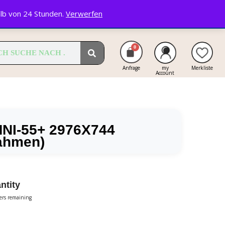
alb von 24 Stunden.
Verwerfen
Anfrage
my
Merkliste
Account
NI-55+ 2976X744
ahmen)
ntity
ters remaining