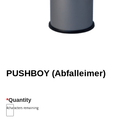
PUSHBOY (Abfalleimer)
*
Quantity
4
characters remaining