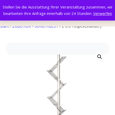
Stellen Sie die Ausstattung Ihrer Veranstaltung zusammen, wir
bearbeiten Ihre Anfrage innerhalb von 24 Stunden.
Verwerfen
Start
/
ZUBEHÖR - SONSTIGES
/ PZ 6 (Prospektständer)