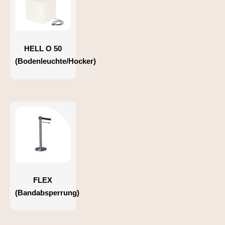
HELL O 50
(Bodenleuchte/Hocker)
FLEX
(Bandabsperrung)