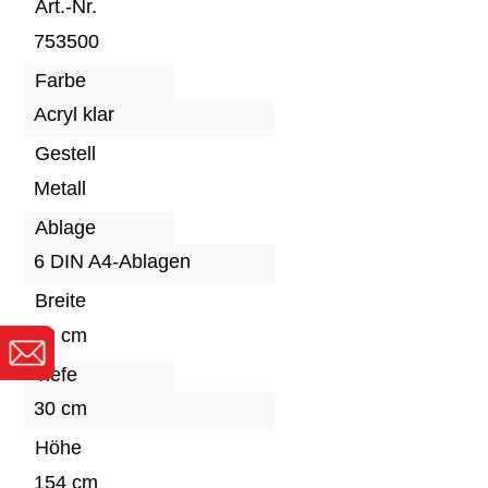
Art.-Nr.
753500
Farbe
Acryl klar
Gestell
Metall
Ablage
6 DIN A4-Ablagen
Breite
42 cm
Tiefe
30 cm
Höhe
154 cm