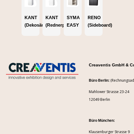
KANT
KANT
SYMA
RENO
(Dekosäule)
(Rednerpult)
EASY
(Sideboard)
Creaventis GmbH & C
(Rechnungsad
Büro Berlin:
Mahlower Strasse 23-24
12049 Berlin
Büro München:
Klausenburger Strasse 9