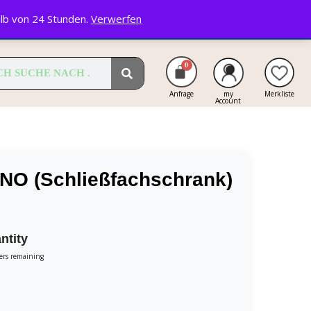
alb von 24 Stunden.
Verwerfen
Anfrage
my
Merkliste
Account
NO (Schließfachschrank)
ntity
ters remaining