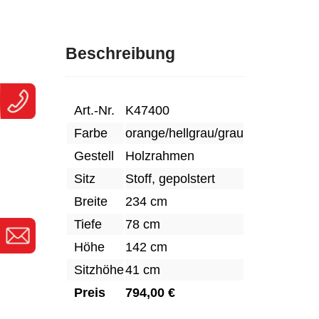
Beschreibung
Art.-Nr.
K47400
Farbe
orange/hellgrau/grau
Gestell
Holzrahmen
Sitz
Stoff, gepolstert
Breite
234 cm
Tiefe
78 cm
Höhe
142 cm
Sitzhöhe
41 cm
Preis
794,00 €