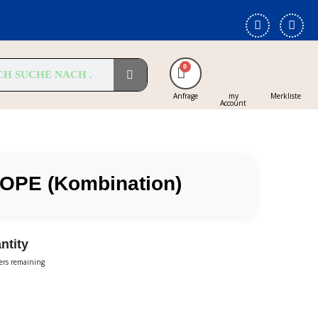
Anfrage
my
Merkliste
Account
OPE (Kombination)
ntity
ters remaining