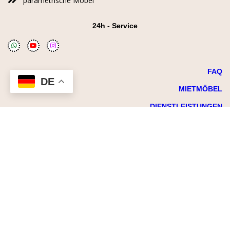
parametrische Möbel
24h - Service
FAQ
DE
MIETMÖBEL
DIENSTLEISTUNGEN
BLOG
NEWS
© CREAVENTIS GmbH&Co. KG 2025. All rights reserved.
Cookie Einstellungen
Datenschutz