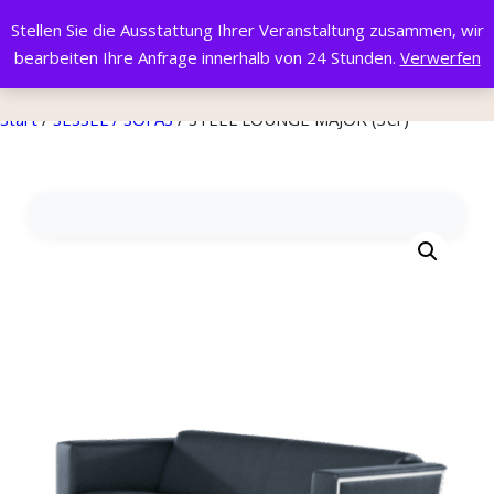
Stellen Sie die Ausstattung Ihrer Veranstaltung zusammen, wir
bearbeiten Ihre Anfrage innerhalb von 24 Stunden.
Verwerfen
Start
/
SESSEL / SOFAS
/ STEEL LOUNGE MAJOR (3er)