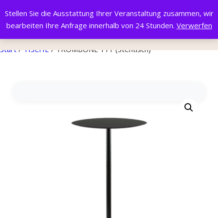
Stellen Sie die Ausstattung Ihrer Veranstaltung zusammen, wir
bearbeiten Ihre Anfrage innerhalb von 24 Stunden.
Verwerfen
Start
/
TISCHE
/ TROMBONE 111 (Stehtisch)