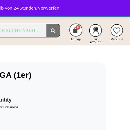
alb von 24 Stunden.
Verwerfen
Anfrage
my
Merkliste
Account
GA (1er)
ntity
ters remaining