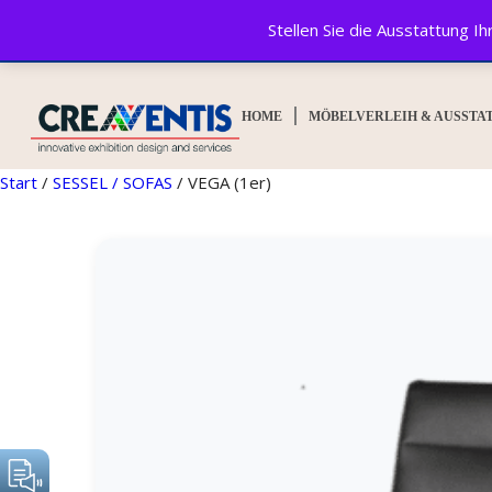
Stellen Sie die Ausstattung 
© CREAVENTIS GmbH&Co. KG 2025. All rights reserved.
HOME
MÖBELVERLEIH & AUSSTA
Start
/
SESSEL / SOFAS
/ VEGA (1er)