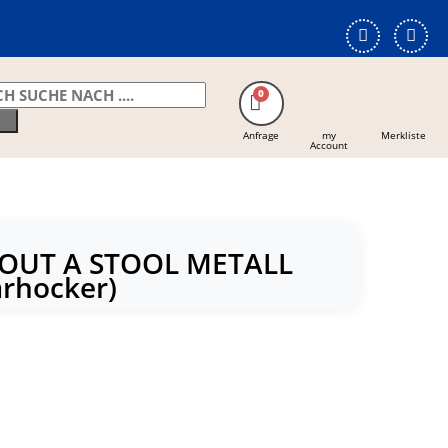
Anfrage
my
Merkliste
Account
OUT A STOOL METALL
arhocker)