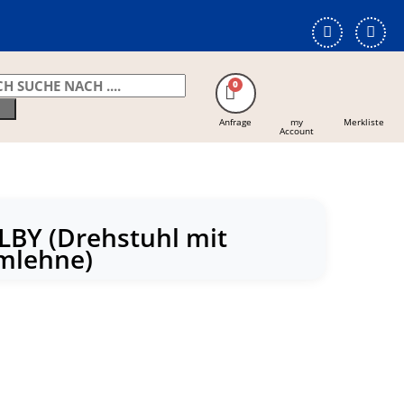
Anfrage
my
Merkliste
Account
LBY (Drehstuhl mit
mlehne)