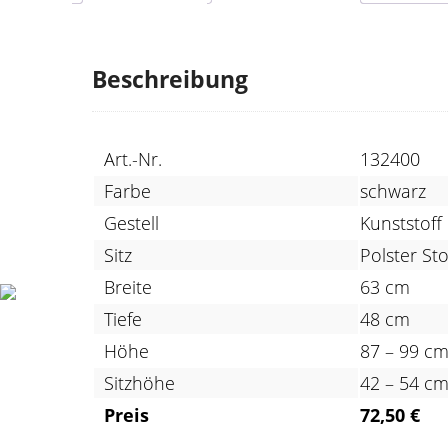
Beschreibung
Art.-Nr.
132400
Farbe
schwarz
Gestell
Kunststoff
Sitz
Polster Sto
Breite
63 cm
Tiefe
48 cm
Höhe
87 – 99 c
Sitzhöhe
42 – 54 c
Preis
72,50 €